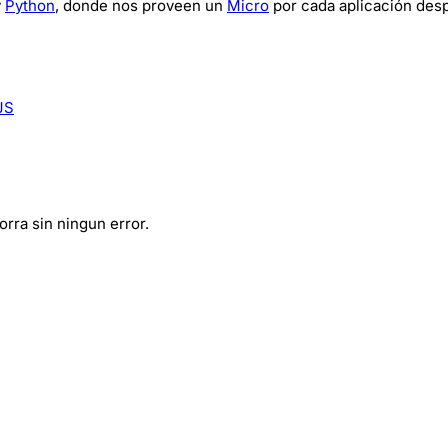
y
Python
, donde nos proveen un
Micro
por cada aplicación des
JS
rra sin ningun error.