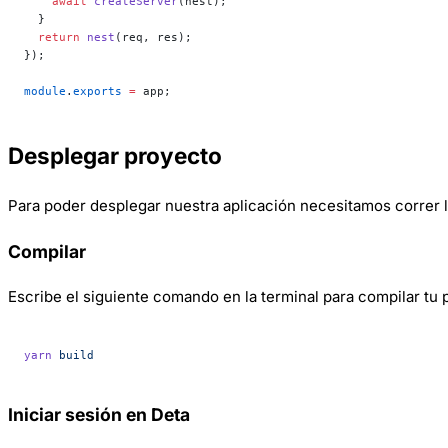
    await
 createServer
(nest);
  }
  return
 nest
(req, res);
});
module
.
exports
 =
 app;
Desplegar proyecto
Para poder desplegar nuestra aplicación necesitamos correr 
Compilar
Escribe el siguiente comando en la terminal para compilar tu 
yarn
 build
Iniciar sesión en Deta