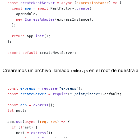
const
 createNestServer
 =
 async
 (
expressInstance
) 
=>
 {
  const
 app
 =
 await
 NestFactory.
create
(
    AppModule,
    new
 ExpressAdapter
(expressInstance),
  );
  return
 app.
init
();
};
export
 default
 createNestServer;
Crearemos un archivo llamado
en el root de nuestra a
index.js
const
 express
 =
 require
(
"express"
);
const
 createServer
 =
 require
(
"./dist/index"
).default;
const
 app
 =
 express
();
let
 nest;
app.
use
(
async
 (
req
, 
res
) 
=>
 {
  if
 (
!
nest) {
    nest 
=
 express
();