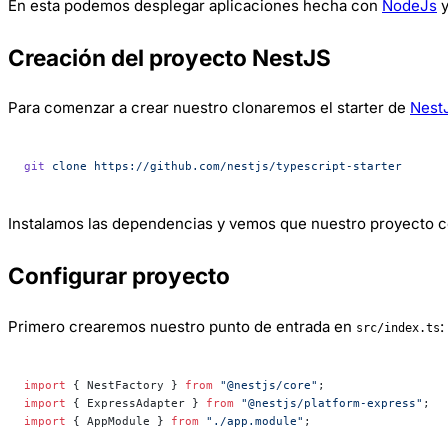
En esta podemos desplegar aplicaciones hecha con
NodeJs
Creación del proyecto NestJS
Para comenzar a crear nuestro clonaremos el starter de
Nest
git
 clone
 https://github.com/nestjs/typescript-starter
Instalamos las dependencias y vemos que nuestro proyecto co
Configurar proyecto
Primero crearemos nuestro punto de entrada en
:
src/index.ts
import
 { NestFactory } 
from
 "@nestjs/core"
;
import
 { ExpressAdapter } 
from
 "@nestjs/platform-express"
;
import
 { AppModule } 
from
 "./app.module"
;