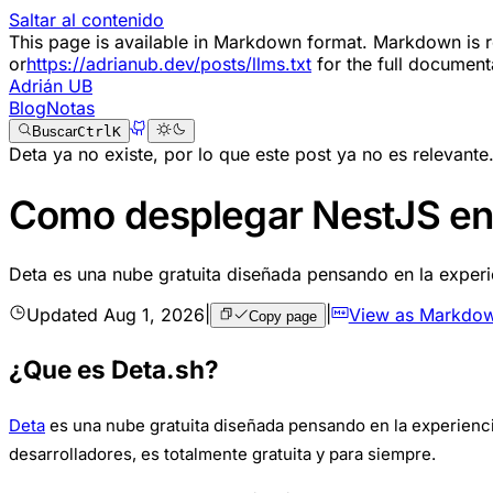
Saltar al contenido
This page is available in Markdown format. Markdown i
or
https://adrianub.dev/posts/llms.txt
for the full document
Adrián UB
Blog
Notas
Buscar
Ctrl
K
Deta ya no existe, por lo que este post ya no es relevante
Como desplegar NestJS en 
Deta es una nube gratuita diseñada pensando en la experie
Updated
Aug 1, 2026
|
|
View as Markdo
Copy page
¿Que es Deta.sh?
Deta
es una nube gratuita diseñada pensando en la experienci
desarrolladores, es totalmente gratuita y para siempre.